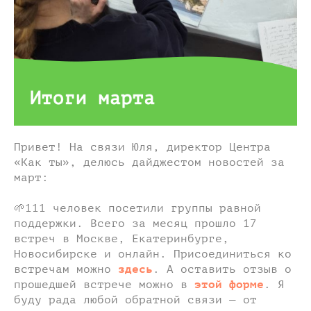
Привет! На связи Юля, директор Центра
«Как ты», делюсь дайджестом новостей за
март:
🌱111 человек посетили группы равной
поддержки. Всего за месяц прошло 17
встреч в Москве, Екатеринбурге,
Новосибирске и онлайн. Присоединиться ко
встречам можно
здесь
. А оставить отзыв о
прошедшей встрече можно в
этой форме
. Я
буду рада любой обратной связи — от