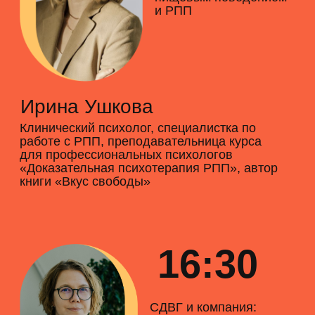
Организаторы
Центр «Как ты» родился из
волонтёрской организации
«Воскресный БАР» в 2019 году и
был зарегистрирован официально в
2021 году.
Наша миссия
Дать людям с психическими
расстройствами и их близким
поддержку и знания, необходимые для
улучшения состояния и успешной
терапии