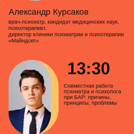
Фармакотерапия в
детской психиатрии:да
или нет?
Марина Гармаш
Детский и подростковый психиатр клиники
Docdeti
18:30
Концептуализируй это.
Роль, функции и
способы построения
индивидуальной
концептуализации в
ведении
(коморбидных) РПП
пациентов