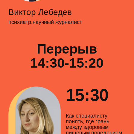
Дарья Аверкова
Медицинский психолог, специалистка по
работе с РПП, сертифицированная
специалистка по интуитивному питанию,
кураторка направления РПП в Клинике
когнитивной психотерапии,
преподавательница курса «Психотерапия
расстройств пищевого поведения»
Зарегистрироваться
время указано по мск