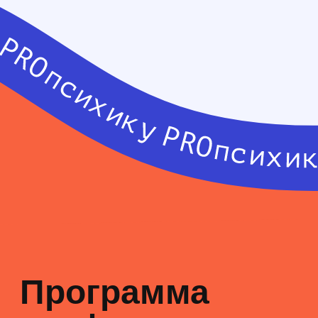
Обновленные подходы к
диагностике расстройств
личности: критерии
МКБ-11 и алгоритмы
дифференциальной
диагностики на
клинических примерах
Иван Мартынихин
врач-психиатр, психотерапевт, кмн, главный
врач медико-психологического центра
«Решение», доцент кафедры психиатрии и
наркологии 1СПбГМУ им. академика
И.П.Павлова, член Правления Российского
общества психиатров, эксперт фонда «Антон
тут рядом»
12:30
Выгорание
специалистов: как
сбалансировать
заботу о других с