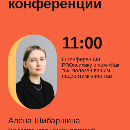
заботой о себе
Александр Курсаков
врач-психиатр, кандидат медицинских наук,
психотерапевт,
директор клиники психиатрии и психотерапии
«Майндсет»
13:30
Совместная работа
психиатра и психолога
при БАР: причины,
принципы, проблемы
Виктор Лебедев
психиатр,научный журналист