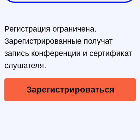
конференции
11:00
О конференции
PROпсихику и чем «Как
ты» полезен вашим
пациентам/клиентам
Алёна Шибаршина
Основательница Центра системной
поддержки для людей с психическими
расстройствами и их близких «Как ты»
11:30