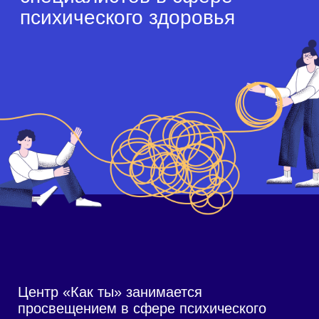
Центр «Как ты» занимается
просвещением в сфере психического
здоровья с 2020-го года. Наши
мероприятия были предназначены для
пациентов и их близких, но в какой-то
момент оказалось,
что половина наших подписчиков —
специалисты, и им недостаточно
информации для широкого круга лиц. Так
появилась ежегодная конференция
«PROпсихику: психопросвещение для
специалистов».