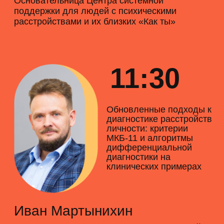
Перерыв
14:30-15:20
15:30
Как специалисту
понять, где грань
между здоровым
пищевым поведением
и РПП
Ирина Ушкова
Клинический психолог, специалистка по
работе с РПП, преподавательница курса
для профессиональных психологов
«Доказательная психотерапия РПП», автор
книги «Вкус свободы»