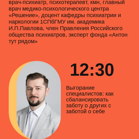
16:30
СДВГ и компания:
коморбидные и схожие с
СДВГ расстройства и
состояния
Евгения Дашкова
Психолог, преподавательница проекта
«Поведенческая компания», автор ютюб-
канала «Жизнь с СДВГ», соосновательница и
член правления Ассоциации специалистов в
сфере контекстуально-поведенческой науки
(АКПН)
17:30