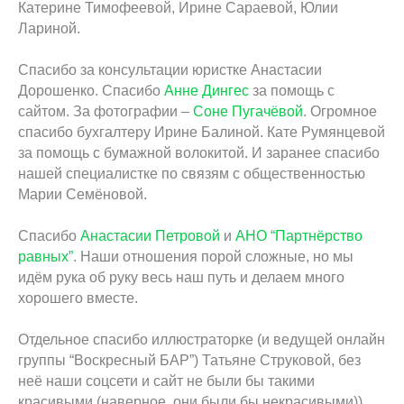
Катерине Тимофеевой, Ирине Сараевой, Юлии
Лариной.
Спасибо за консультации юристке Анастасии
Дорошенко. Спасибо
Анне Дингес
за помощь с
сайтом. За фотографии –
Соне Пугачёвой
. Огромное
спасибо бухгалтеру Ирине Балиной. Кате Румянцевой
за помощь с бумажной волокитой. И заранее спасибо
нашей специалистке по связям с общественностью
Марии Семёновой.
Спасибо
Анастасии Петровой
и
АНО “Партнёрство
равных”
. Наши отношения порой сложные, но мы
идём рука об руку весь наш путь и делаем много
хорошего вместе.
Отдельное спасибо иллюстраторке (и ведущей онлайн
группы “Воскресный БАР”) Татьяне Струковой, без
неё наши соцсети и сайт не были бы такими
красивыми (наверное, они были бы некрасивыми))