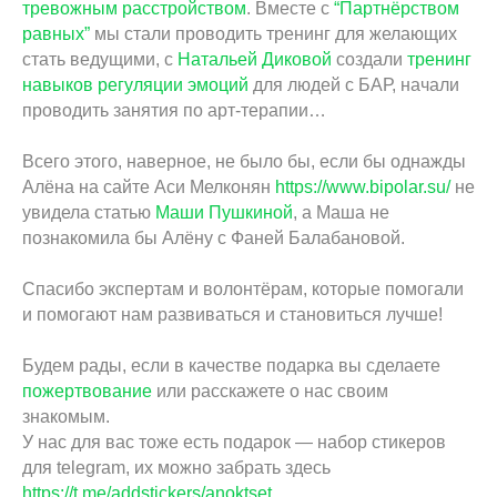
тревожным расстройством
. Вместе с
“Партнёрством
равных”
мы стали проводить тренинг для желающих
стать ведущими, c
Натальей Диковой
создали
тренинг
навыков регуляции эмоций
для людей с БАР, начали
проводить занятия по арт-терапии…
Всего этого, наверное, не было бы, если бы однажды
Алёна на сайте Аси Мелконян
https://www.bipolar.su/
не
увидела статью
Маши Пушкиной
, а Маша не
познакомила бы Алёну с Фаней Балабановой.
Спасибо экспертам и волонтёрам, которые помогали
и помогают нам развиваться и становиться лучше!
Будем рады, если в качестве подарка вы сделаете
пожертвование
или расскажете о нас своим
знакомым.
У нас для вас тоже есть подарок — набор стикеров
для telegram, их можно забрать здесь
https://t.me/addstickers/anoktset