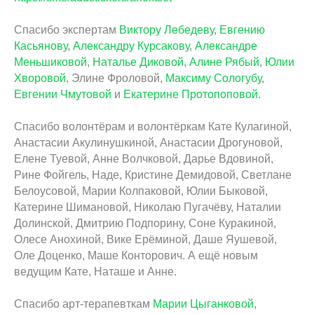
Спасибо экспертам
Виктору Лебедеву
,
Евгению
Касьянову
,
Александру Курсакову
,
Александре
Меньшиковой
,
Наталье Диковой
,
Алине Рябый
,
Юлии
Хворовой
, Элине Фроловой,
Максиму Сологубу
,
Евгении Чмутовой
и
Екатерине Протопоповой
.
Спасибо волонтёрам и волонтёркам Кате Кулагиной,
Анастасии Акулинушкиной, Анастасии Дрогуновой,
Елене Туевой, Анне Волчковой, Дарье Вдовиной,
Рине Фойгель, Наде, Кристине Демидовой, Светлане
Белоусовой, Марии Колпаковой, Юлии Быковой,
Катерине Шимановой, Николаю Пугачёву, Наталии
Долинской, Дмитрию Подпорину, Соне Куракиной,
Олесе Анохиной, Вике Ерёминой, Даше Яушевой,
Оле Доценко, Маше Конторович. А ещё новым
ведущим Кате, Наташе и Анне.
Спасибо арт-терапевткам
Марии Цыганковой
,